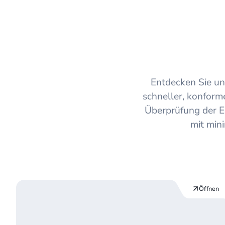
On-Premise
Entdecken Sie un
schneller, konforme
Überprüfung der E
mit min
Öffnen