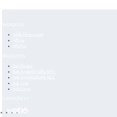
Kontaktieren Sie den Kundendienst
WEBSITES
dab Homepage
Blog
Portal
PRODUCTS
dab Nexus
dab AnalyticSuite SQL
dab AnalyticSuite ACL
dab Link
dab Loom
COMMUNITY