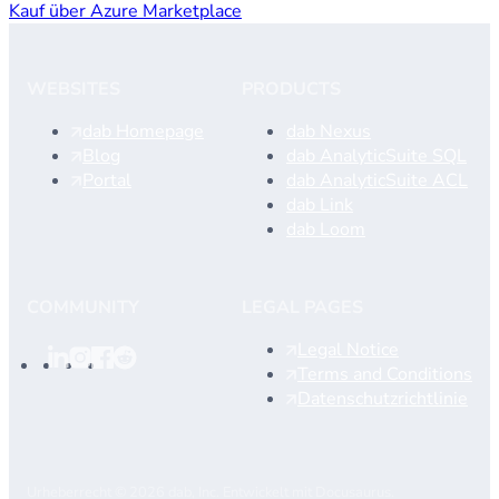
Kauf über Azure Marketplace
WEBSITES
PRODUCTS
dab Homepage
dab Nexus
Blog
dab AnalyticSuite SQL
Portal
dab AnalyticSuite ACL
dab Link
dab Loom
COMMUNITY
LEGAL PAGES
Legal Notice
Terms and Conditions
Datenschutzrichtlinie
Urheberrecht © 2026 dab, Inc. Entwickelt mit Docusaurus.