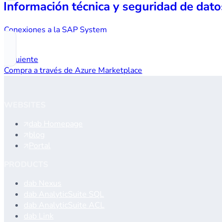
Información técnica y seguridad de dato
Conexiones a la SAP System
Siguiente
Compra a través de Azure Marketplace
WEBSITES
dab Homepage
blog
Portal
PRODUCTS
dab Nexus
dab AnalyticSuite SQL
dab AnalyticSuite ACL
dab Link