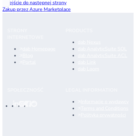
Przejście do następnej strony
Zakup przez Azure Marketplace
STRONY
PRODUCTS
INTERNETOWE
dab Nexus
dab Homepage
dab AnalyticSuite SQL
Blog
dab AnalyticSuite ACL
Portal
dab Link
dab Loom
SPOŁECZNOŚĆ
LEGAL INFORMATION
Informacje o wydawcy
Terms and Conditions
Polityka prywatności