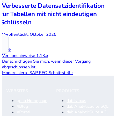
Verbesserte Datensatzidentifikation
für Tabellen mit nicht eindeutigen
Schlüsseln
Veröffentlicht: Oktober 2025
Back
Versionshinweise 1.13.x
Benachrichtigen Sie mich, wenn dieser Vorgang
abgeschlossen ist.
Modernisierte SAP RFC-Schnittstelle
WEBSITES
PRODUCTS
dab Homepage
dab Nexus
Blog
dab AnalyticSuite SQL
Portal
dab AnalyticSuite ACL