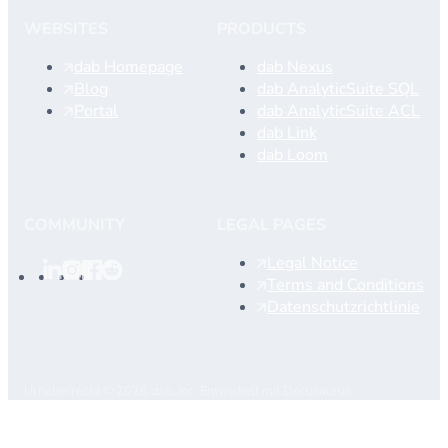
WEBSITES
PRODUCTS
dab Homepage
dab Nexus
Blog
dab AnalyticSuite SQL
Portal
dab AnalyticSuite ACL
dab Link
dab Loom
COMMUNITY
LEGAL PAGES
Legal Notice
Terms and Conditions
Datenschutzrichtlinie
Urheberrecht © 2026 dab, Inc. Entwickelt mit Docusaurus.