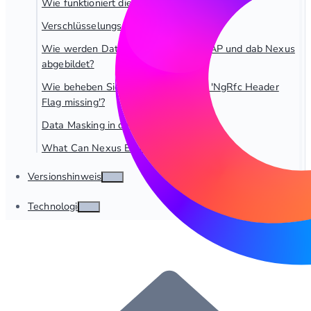
Wie funktioniert die Datenübertragung?
Verschlüsselungsoptionen
Wie werden Datentypen zwischen SAP und dab Nexus
abgebildet?
Wie beheben Sie die Fehlermeldung 'NgRfc Header
Flag missing'?
Data Masking in dab Nexus
What Can Nexus Extract from SAP?
Versionshinweise
Technologie