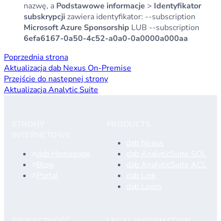
nazwę, a
Podstawowe informacje
>
Identyfikator
subskrypcji
zawiera identyfikator: --subscription
Microsoft Azure Sponsorship
LUB --subscription
6efa6167-0a50-4c52-a0a0-0a0000a000aa
Poprzednia strona
Aktualizacja dab Nexus On-Premise
Przejście do następnej strony
Aktualizacja Analytic Suite
STRONY
PRODUCTS
INTERNETOWE
dab Nexus
dab Homepage
dab AnalyticSuite SQL
Blog
dab AnalyticSuite ACL
Portal
dab Link
dab Loom