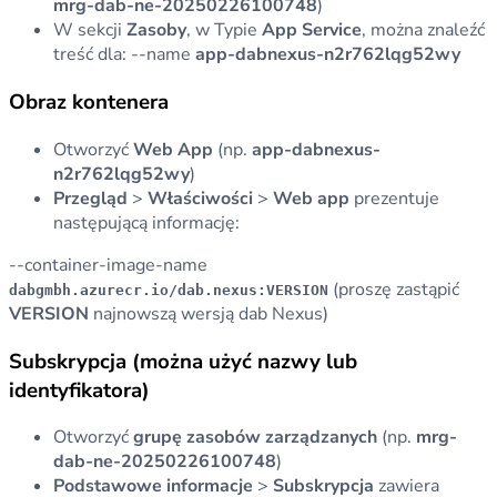
mrg-dab-ne-20250226100748
)
W sekcji
Zasoby
, w Typie
App Service
, można znaleźć
treść dla: --name
app-dabnexus-n2r762lqg52wy
Obraz kontenera
Otworzyć
Web App
(np.
app-dabnexus-
n2r762lqg52wy
)
Przegląd
>
Właściwości
>
Web app
prezentuje
następującą informację:
--container-image-name
(proszę zastąpić
dabgmbh.azurecr.io/dab.nexus:VERSION
VERSION
najnowszą wersją dab Nexus)
Subskrypcja (można użyć nazwy lub
identyfikatora)
Otworzyć
grupę zasobów zarządzanych
(np.
mrg-
dab-ne-20250226100748
)
Podstawowe informacje
>
Subskrypcja
zawiera