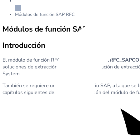
Módulos de función SAP RFC
Módulos de función SAP RFC
Introducción
El módulo de función RFC certificado
/DABEXP/RFC_SAPC
soluciones de extracción SAP de dab. La solución de extrac
System.
También se requiere una cuenta de usuario SAP, a la que se l
capítulos siguientes describen la instalación del módulo de fu