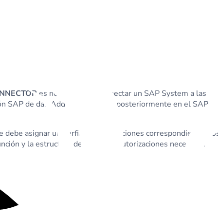
ONNECTOR
es necesario para conectar un SAP System a las
ción SAP de dab Add-On se instala posteriormente en el SAP
e debe asignar un perfil de autorizaciones correspondiente. Lo
nción y la estructura del perfil de autorizaciones necesario.