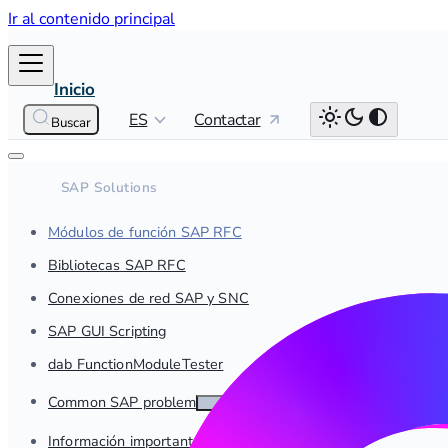
Ir al contenido principal
Inicio
ES
Contactar
Buscar
Módulos de función SAP RFC
Bibliotecas SAP RFC
Conexiones de red SAP y SNC
SAP GUI Scripting
dab FunctionModuleTester
Common SAP problems
Información importante sobre las SAP Notes