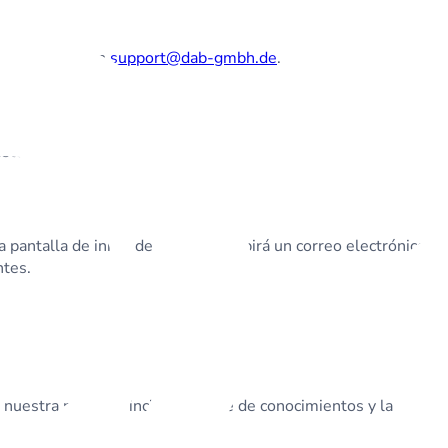
ontactándonos en
support@dab-gmbh.de
.
está disponible en inglés.
a pantalla de inicio de sesión. Recibirá un correo electrónico
ntes.
 nuestra página principal, la base de conocimientos y la