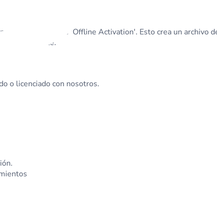
e aquí la opción de 'Offline Activation'. Esto crea un archivo d
correspondiente.
do o licenciado con nosotros.
ión.
imientos