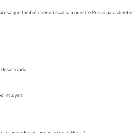
presa que también tienen acceso a nuestro Portal para clientes
o desactivado
s incluyen:
o, ya no podrá iniciar sesión en el Portal)