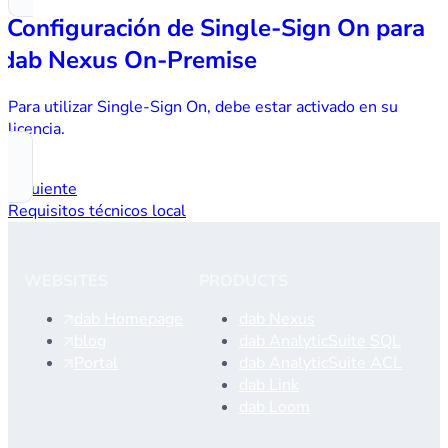
Configuración de Single-Sign On para
dab Nexus On-Premise
Para utilizar Single-Sign On, debe estar activado en su
licencia.
Siguiente
Requisitos técnicos local
WEBSITES
PRODUCTS
dab Homepage
dab Nexus
blog
dab AnalyticSuite SQL
Portal
dab AnalyticSuite ACL
dab Link
dab Loom