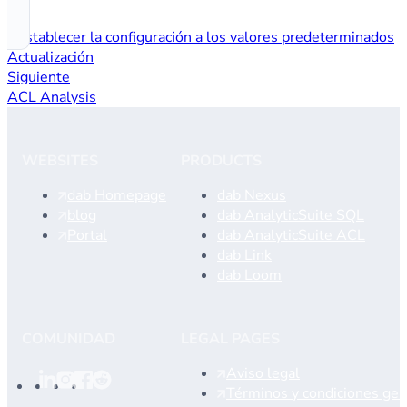
Restablecer la configuración a los valores predeterminados
Actualización
Siguiente
ACL Analysis
WEBSITES
PRODUCTS
dab Homepage
dab Nexus
blog
dab AnalyticSuite SQL
Portal
dab AnalyticSuite ACL
dab Link
dab Loom
COMUNIDAD
LEGAL PAGES
Aviso legal
Términos y condiciones gen