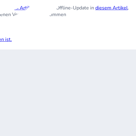
in
diesem Artikel
und zum Offline-Update in
diesem Artikel
.
adenen Version übereinstimmen
n ist.