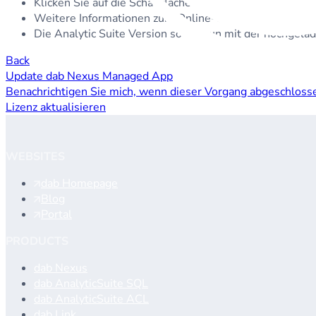
Klicken Sie auf die Schaltfläche
Aktualisieren
Weitere Informationen zum Online-Update finden Sie 
Die Analytic Suite Version sollte nun mit der hochgel
Back
Update dab Nexus Managed App
Benachrichtigen Sie mich, wenn dieser Vorgang abgeschlosse
Lizenz aktualisieren
WEBSITES
dab Homepage
Blog
Portal
PRODUCTS
dab Nexus
dab AnalyticSuite SQL
dab AnalyticSuite ACL
dab Link