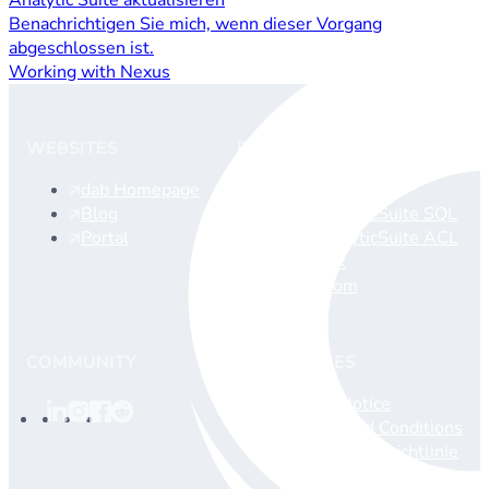
Benachrichtigen Sie mich, wenn dieser Vorgang
abgeschlossen ist.
Working with Nexus
WEBSITES
PRODUCTS
dab Homepage
dab Nexus
Blog
dab AnalyticSuite SQL
Portal
dab AnalyticSuite ACL
dab Link
dab Loom
COMMUNITY
LEGAL PAGES
Legal Notice
Terms and Conditions
Datenschutzrichtlinie