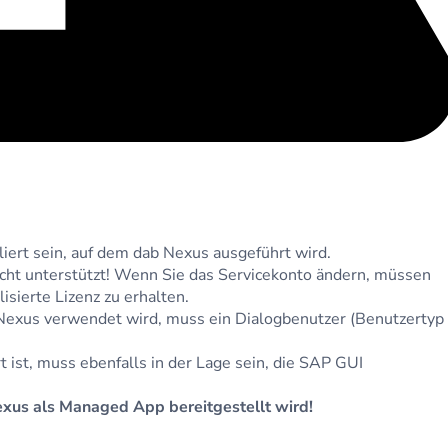
ert sein, auf dem dab Nexus ausgeführt wird.
cht unterstützt! Wenn Sie das Servicekonto ändern, müssen
isierte Lizenz zu erhalten.
Nexus verwendet wird, muss ein Dialogbenutzer (Benutzertyp
 ist, muss ebenfalls in der Lage sein, die SAP GUI
Nexus als Managed App bereitgestellt wird!