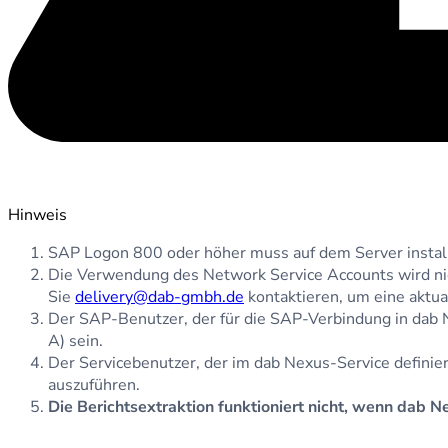
Hinweis
SAP Logon 800 oder höher muss auf dem Server installi
Die Verwendung des Network Service Accounts wird ni
Sie
delivery@dab-gmbh.de
kontaktieren, um eine aktual
Der SAP-Benutzer, der für die SAP-Verbindung in dab 
A) sein.
Der Servicebenutzer, der im dab Nexus-Service definiert
auszuführen.
Die Berichtsextraktion funktioniert nicht, wenn dab 