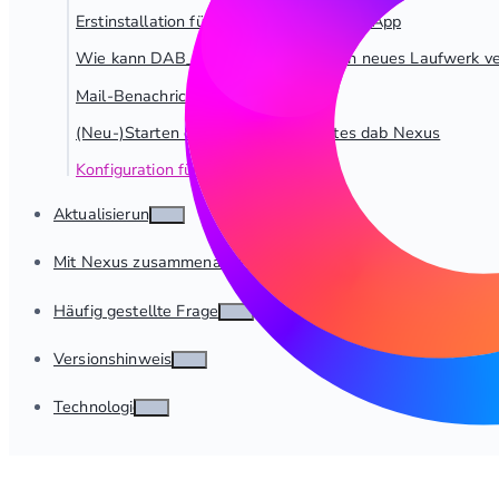
Erstinstallation für dab Nexus Managed App
Wie kann DAB_NEXUS_HOME auf ein neues Laufwerk ve
Mail-Benachrichtigungen einrichten
(Neu-)Starten des Windows-Dienstes dab Nexus
Konfiguration für Berichtsextraktion
Aktualisierung
Mit Nexus zusammenarbeiten
Häufig gestellte Fragen
Versionshinweise
Technologie