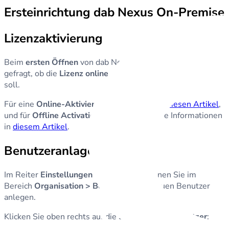
Ersteinrichtung dab Nexus On-Premise
Lizenzaktivierung
Beim
ersten Öffnen
von dab Nexus im Browser werden Sie
gefragt, ob die
Lizenz online oder offline aktiviert
werden
soll.
Für eine
Online-Aktivierung
lesen Sie bitte
diesen Artikel
,
und für
Offline Activation
finden Sie weitere Informationen
in
diesem Artikel
.
Benutzeranlage
Im Reiter
Einstellungen
in dab Nexus können Sie im
Bereich
Organisation > Benutzer
einen neuen Benutzer
anlegen.
Klicken Sie oben rechts auf die Schaltfläche
+ Benutzer
: