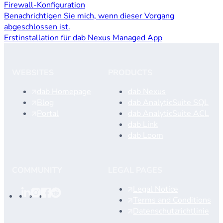
Firewall-Konfiguration
Benachrichtigen Sie mich, wenn dieser Vorgang
abgeschlossen ist.
Erstinstallation für dab Nexus Managed App
WEBSITES
PRODUCTS
dab Homepage
dab Nexus
Blog
dab AnalyticSuite SQL
Portal
dab AnalyticSuite ACL
dab Link
dab Loom
COMMUNITY
LEGAL PAGES
Legal Notice
Terms and Conditions
Datenschutzrichtlinie