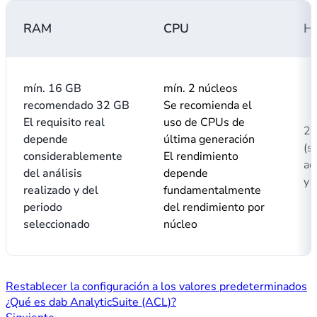
RAM
CPU
H
mín. 16 GB
mín. 2 núcleos
recomendado 32 GB
Se recomienda el
El requisito real
uso de CPUs de
20
depende
última generación
(s
considerablemente
El rendimiento
ac
del análisis
depende
y 
realizado y del
fundamentalmente
periodo
del rendimiento por
seleccionado
núcleo
Restablecer la configuración a los valores predeterminados
¿Qué es dab AnalyticSuite (ACL)?