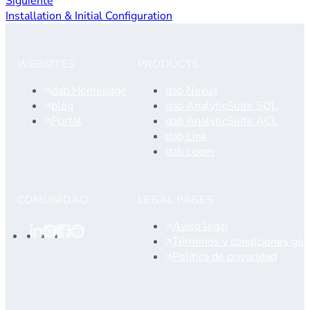
Siguiente
Installation & Initial Configuration
WEBSITES
PRODUCTS
dab Homepage
dab Nexus
blog
dab AnalyticSuite SQL
Portal
dab AnalyticSuite ACL
dab Link
dab Loom
COMUNIDAD
LEGAL PAGES
Aviso legal
Términos y condiciones gen
Política de privacidad