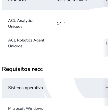
ACL Analytics
14.2
18
Unicode
ACL Robotics Agent
14.2
18
Unicode
Requisitos recomendados
Sistema operativo
RAM
H
Microsoft Windows