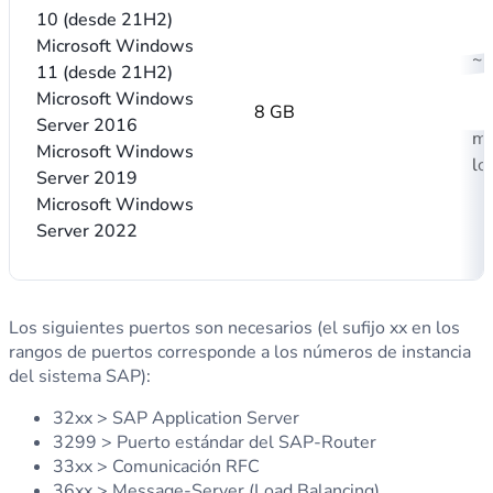
10 (desde 21H2)
Microsoft Windows
~ 
11 (desde 21H2)
ap
Microsoft Windows
8 GB
y
Server 2016
mí
Microsoft Windows
lo
Server 2019
Microsoft Windows
Server 2022
Los siguientes puertos son necesarios (el sufijo xx en los
rangos de puertos corresponde a los números de instancia
del sistema SAP):
32xx > SAP Application Server
3299 > Puerto estándar del SAP-Router
33xx > Comunicación RFC
36xx > Message-Server (Load Balancing)