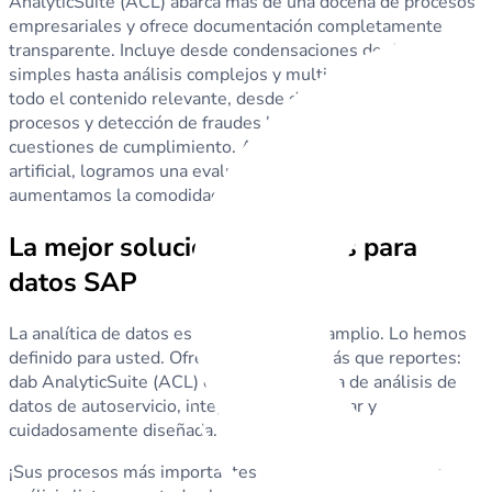
AnalyticSuite (ACL) abarca más de una docena de procesos
empresariales y ofrece documentación completamente
transparente. Incluye desde condensaciones de datos
simples hasta análisis complejos y multietapa que cubren
todo el contenido relevante, desde debilidades en los
procesos y detección de fraudes hasta calidad de datos y
cuestiones de cumplimiento. Al incorporar inteligencia
artificial, logramos una evaluación aún más precisa y
aumentamos la comodidad de nuestros análisis.
La mejor solución de análisis para
datos SAP
La analítica de datos es un término muy amplio. Lo hemos
definido para usted. Ofrecemos mucho más que reportes:
dab AnalyticSuite (ACL) es una plataforma de análisis de
datos de autoservicio, integrada, fácil de usar y
cuidadosamente diseñada.
¡Sus procesos más importantes - cubiertos! Ofrecemos