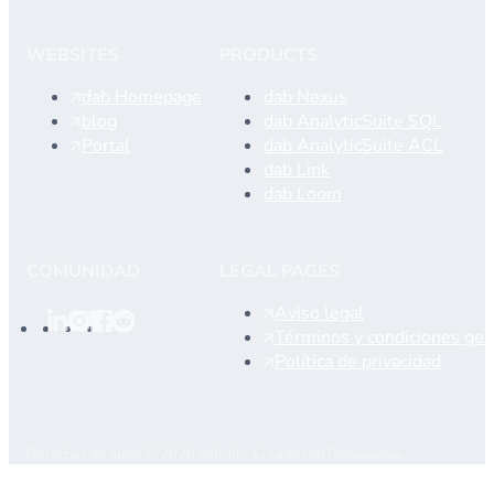
WEBSITES
PRODUCTS
dab Homepage
dab Nexus
blog
dab AnalyticSuite SQL
Portal
dab AnalyticSuite ACL
dab Link
dab Loom
COMUNIDAD
LEGAL PAGES
Aviso legal
Términos y condiciones gen
Política de privacidad
Derechos de autor © 2026 dab, Inc. Creado con Docusaurus.