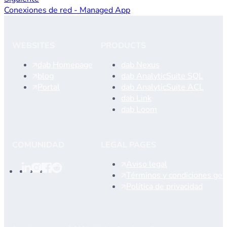
Conexiones de red - Managed App
WEBSITES
PRODUCTS
dab Homepage
dab Nexus
blog
dab AnalyticSuite SQL
Portal
dab AnalyticSuite ACL
dab Link
dab Loom
COMUNIDAD
LEGAL PAGES
Aviso legal
Términos y condiciones gen
Política de privacidad