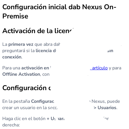
Configuración inicial dab Nexus On-
Premise
Activación de la licencia
La
primera vez
que abra dab Nexus en el navegador, se le
preguntará si la
licencia debe activarse en línea o sin
conexión
.
Para una
activación en línea
, consulte
este artículo
y para
Offline Activation
, consulte
este artículo
.
Configuración de usuarios
En la pestaña
Configuración
dentro de dab Nexus, puede
crear un usuario en la sección
Organización > Usuarios
.
Haga clic en el botón
+ Usuario
en la parte superior
derecha: