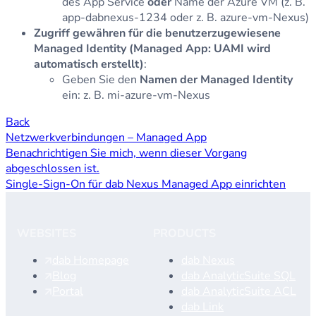
des App Service
oder
Name der Azure VM (z. B.
app-dabnexus-1234 oder z. B. azure-vm-Nexus)
Zugriff gewähren für die benutzerzugewiesene
Managed Identity (Managed App: UAMI wird
automatisch erstellt)
:
Geben Sie den
Namen der Managed Identity
ein: z. B. mi-azure-vm-Nexus
Back
Netzwerkverbindungen – Managed App
Benachrichtigen Sie mich, wenn dieser Vorgang
abgeschlossen ist.
Single-Sign-On für dab Nexus Managed App einrichten
WEBSITES
PRODUCTS
dab Homepage
dab Nexus
Blog
dab AnalyticSuite SQL
Portal
dab AnalyticSuite ACL
dab Link